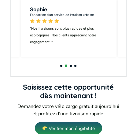
Sophie
Mar
Fondatrice d’un service de livraison urbaine
Respon
t nos
"Nos livraisons sont plus rapides et plus
"Un ou
écologiques. Nos clients apprécient notre
transf
engagement !"
se dép
Saisissez cette opportunité
dès maintenant !
Demandez votre vélo cargo gratuit aujourd’hui
et profitez d’une livraison rapide.
Vérifier mon éligibilité