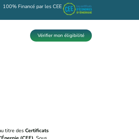
100% Financé par les CEE
Vérifier mon éligibilité
au titre des
Certificats
’Énergie (CEE)
. Sous